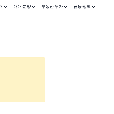
대
매매·분양
부동산 투자
금융·정책
드
주택 매매
주거용 투자
주택 대출
드
아파트 분양
상가·오피스 투자
부동산 세금
·법률
청약 가이드
토지·임야 투자
주택 정책·지원
부동산 경매