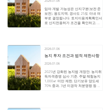
2026.01.06
임야 개발 가능성은 산지구분(보전·준
보전), 용도지역, 경사도 25도 이내 여
부로 결정됩니다. 토지이용계획확인서
로 산지전용허가 조건을 확인하고, 계
획관리지역 내 준보전산지가 개발 가
능성이 높은 이유를 알아보세요.
2026.01.06
농지 투자 조건과 법적 제한사항
2026.01.06
2025년 강화된 농지법 개정안, 농지취
득자격증명 심사 기준, 주말·체험농지
1,000㎡ 미만 제한, 단기보유 양도세
70% 중과, 3년 미경작 처분명령 등 농
지 투자 전 반드시 알아야 할 법적 조
건과 제재사항을 총정리했습니다.