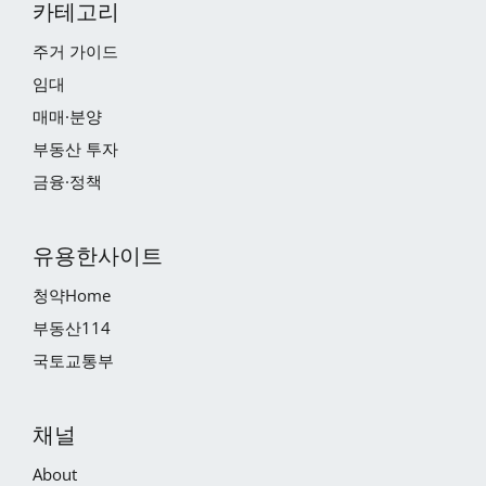
카테고리
주거 가이드
임대
매매·분양
부동산 투자
금융·정책
유용한사이트
청약Home
부동산114
국토교통부
채널
About