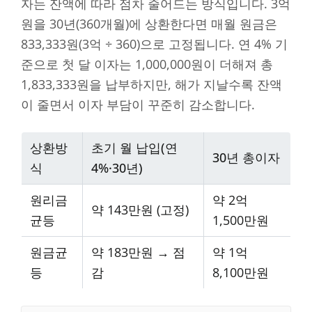
자는 잔액에 따라 점차 줄어드는 방식입니다. 3억
원을 30년(360개월)에 상환한다면 매월 원금은
833,333원(3억 ÷ 360)으로 고정됩니다. 연 4% 기
준으로 첫 달 이자는 1,000,000원이 더해져 총
1,833,333원을 납부하지만, 해가 지날수록 잔액
이 줄면서 이자 부담이 꾸준히 감소합니다.
상환방
초기 월 납입(연
30년 총이자
식
4%·30년)
원리금
약 2억
약 143만원 (고정)
균등
1,500만원
원금균
약 183만원 → 점
약 1억
등
감
8,100만원