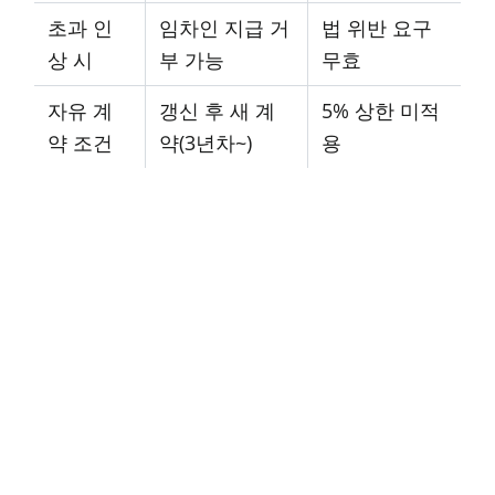
초과 인
임차인 지급 거
법 위반 요구
상 시
부 가능
무효
자유 계
갱신 후 새 계
5% 상한 미적
약 조건
약(3년차~)
용