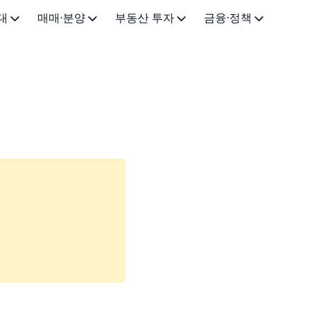
대
매매·분양
부동산 투자
금융·정책
드
주택 매매
주거용 투자
주택 대출
드
아파트 분양
상가·오피스 투자
부동산 세금
·법률
청약 가이드
토지·임야 투자
주택 정책·지원
부동산 경매