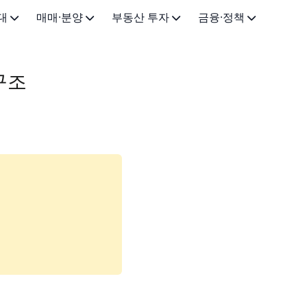
대
매매·분양
부동산 투자
금융·정책
드
주택 매매
주거용 투자
주택 대출
구조
드
아파트 분양
상가·오피스 투자
부동산 세금
·법률
청약 가이드
토지·임야 투자
주택 정책·지원
부동산 경매