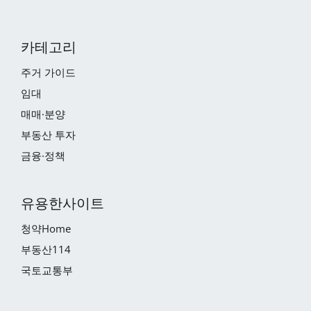
카테고리
주거 가이드
임대
매매·분양
부동산 투자
금융·정책
유용한사이트
청약Home
부동산114
국토교통부