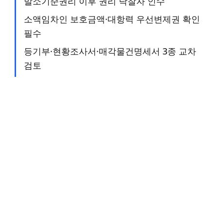
말소기준권리 이후 권리 낙찰자 인수
소액임차인 보호금액·대항력 우선변제권 확인
필수
등기부·현황조사서·매각물건명세서 3종 교차
검토