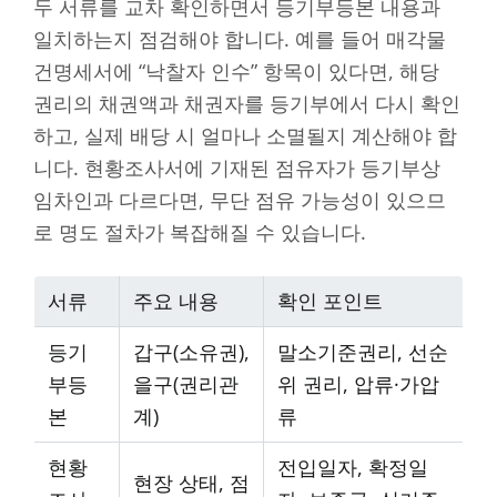
두 서류를 교차 확인하면서 등기부등본 내용과
일치하는지 점검해야 합니다. 예를 들어 매각물
건명세서에 “낙찰자 인수” 항목이 있다면, 해당
권리의 채권액과 채권자를 등기부에서 다시 확인
하고, 실제 배당 시 얼마나 소멸될지 계산해야 합
니다. 현황조사서에 기재된 점유자가 등기부상
임차인과 다르다면, 무단 점유 가능성이 있으므
로 명도 절차가 복잡해질 수 있습니다.
서류
주요 내용
확인 포인트
등기
갑구(소유권),
말소기준권리, 선순
부등
을구(권리관
위 권리, 압류·가압
본
계)
류
현황
전입일자, 확정일
현장 상태, 점