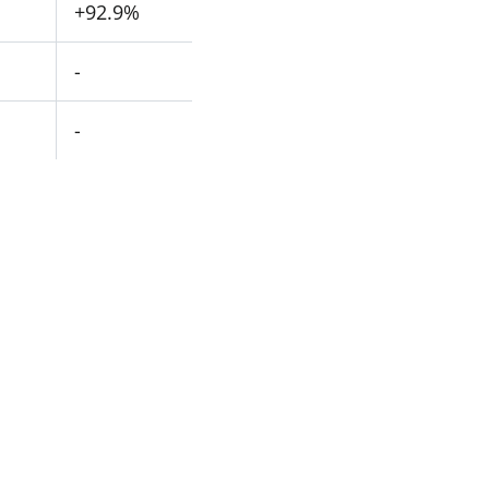
+92.9%
-
-