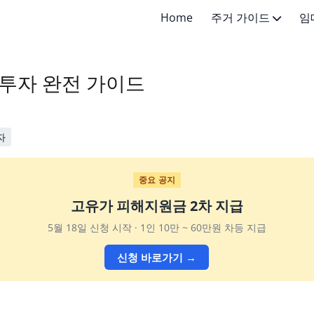
Home
주거 가이드
임
주거 기초지식
전세 가이
투자 완전 가이드
주거 선택 가이드
월세 가이
임대차 계약
자
중요 공지
고유가 피해지원금 2차 지급
5월 18일 신청 시작 · 1인 10만 ~ 60만원 차등 지급
신청 바로가기 →