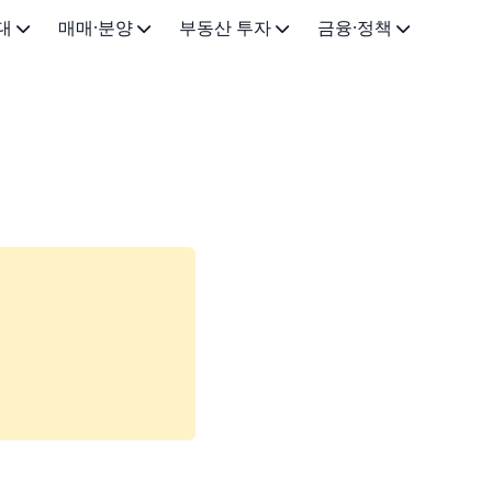
대
매매·분양
부동산 투자
금융·정책
드
주택 매매
주거용 투자
주택 대출
드
아파트 분양
상가·오피스 투자
부동산 세금
·법률
청약 가이드
토지·임야 투자
주택 정책·지원
부동산 경매