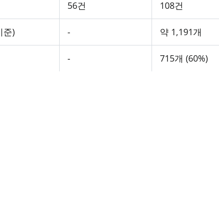
56건
108건
기준)
-
약 1,191개
-
715개 (60%)