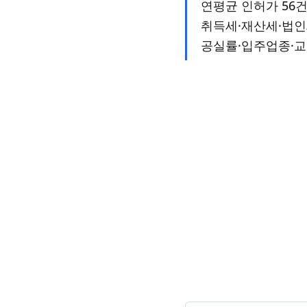
연평균 인허가 56건
취득세·재산세·법인
공실률·입주업종·교